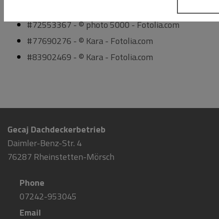
#38696422 - © photo 5000 - Fotolia.com
#72553367 - © photo 5000 - Fotolia.com
#77690276 - © Kara - Fotolia.com
#83902469 - © Kara - Fotolia.com
Gecaj Dachdeckerbetrieb
Daimler-Benz-Str. 4
76287 Rheinstetten-Mörsch
Phone
07242-953045
Email