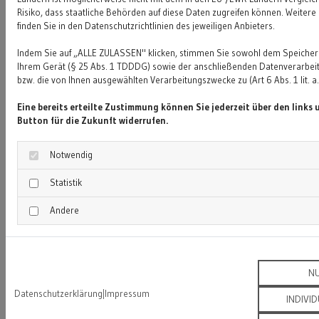
Risiko, dass staatliche Behörden auf diese Daten zugreifen können. Weitere
Internetangebots zu betrachten, von dem aus auf diese
finden Sie in den Datenschutzrichtlinien des jeweiligen Anbieters.
Seite verwiesen wurde. Sofern Teile oder einzelne
Indem Sie auf „ALLE ZULASSEN" klicken, stimmen Sie sowohl dem Speicher
Formulierungen dieses Textes der geltenden Rechtslage
Ihrem Gerät (§ 25 Abs. 1 TDDDG) sowie der anschließenden Datenverarbeitu
nicht, nicht mehr oder nicht vollständig entsprechen
bzw. die von Ihnen ausgewählten Verarbeitungszwecke zu (Art 6 Abs. 1 lit. 
sollten, bleiben die übrigen Teile des Dokumentes in
Eine bereits erteilte Zustimmung können Sie jederzeit über den links
Button für die Zukunft widerrufen.
ihrem Inhalt und ihrer Gültigkeit davon unberührt.
Hinweis zur Barrierefreiheit
Notwendig
Statistik
Wir bemühen uns, unsere digitalen Inhalte barrierefrei
im Sinne des BFSG sowie der Barrierefreie-
Andere
Informationstechnik-Verordnung (BITV) anzubieten.
Sollten Sie dennoch auf Barrieren stoßen, wenden Sie
sich bitte an info@gecaj-dach.de.
N
Datenschutzerklärung
|
Impressum
INDIVI
Bildquellen